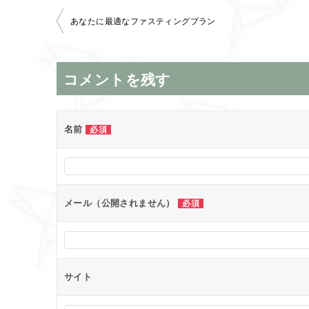
投
あなたに最適なファスティングプラン
稿
ナ
コメントを残す
ビ
ゲ
ー
名前
必須
シ
ョ
ン
メール（公開されません）
必須
サイト